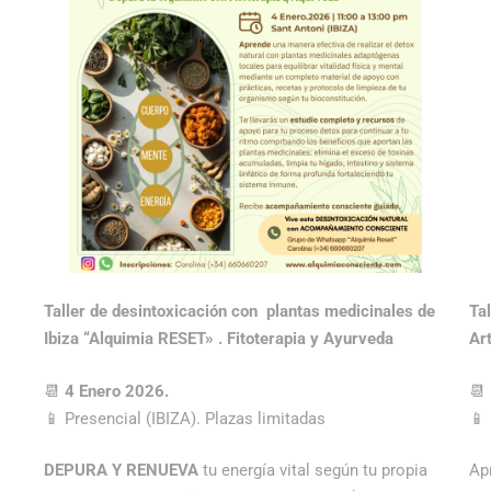
Taller de desintoxicación con plantas medicinales de
Ta
Ibiza “Alquimia RESET» .
Fitoterapia y Ayurveda
Ar
📆
4 Enero 2026.
📆
📱 Presencial (IBIZA). Plazas limitadas
📱 
DEPURA Y RENUEVA
tu energía vital según tu propia
Apr